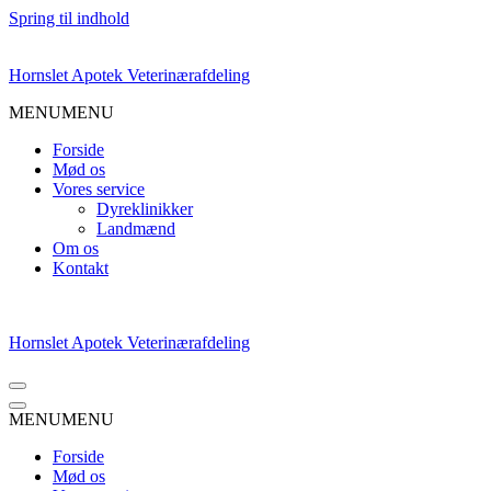
Spring til indhold
Hornslet Apotek Veterinærafdeling
MENU
MENU
Forside
Mød os
Vores service
Dyreklinikker
Landmænd
Om os
Kontakt
Hornslet Apotek Veterinærafdeling
Navigation
menu
Navigation
MENU
MENU
menu
Forside
Mød os