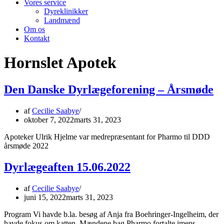
Vores service
Dyreklinikker
Landmænd
Om os
Kontakt
Hornslet Apotek
Den Danske Dyrlægeforening – Årsmøde
af
Cecilie Saabye
oktober 7, 2022
marts 31, 2023
Apoteker Ulrik Hjelme var medrepræsentant for Pharmo til DDD
årsmøde 2022
Dyrlægeaften 15.06.2022
af
Cecilie Saabye
juni 15, 2022
marts 31, 2023
Program Vi havde b.la. besøg af Anja fra Boehringer-Ingelheim, der
havde fokus om katten. Mændene bag Pharmo fortalte imens