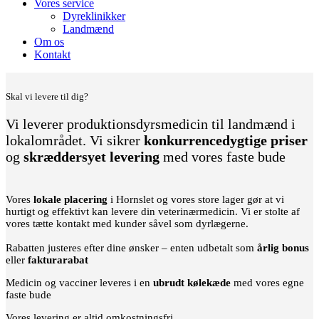
Vores service
Dyreklinikker
Landmænd
Om os
Kontakt
Skal vi levere til dig?
Vi leverer produktionsdyrsmedicin til landmænd i
lokalområdet. Vi sikrer
konkurrencedygtige priser
og
skræddersyet levering
med vores faste bude
Vores
lokale placering
i Hornslet og vores store lager gør at vi
hurtigt og effektivt kan levere din veterinærmedicin. Vi er stolte af
vores tætte kontakt med kunder såvel som dyrlægerne.
Rabatten justeres efter dine ønsker – enten udbetalt som
årlig bonus
eller
fakturarabat
Medicin og vacciner leveres i en
ubrudt kølekæde
med vores egne
faste bude
Vores levering er altid omkostningsfri.