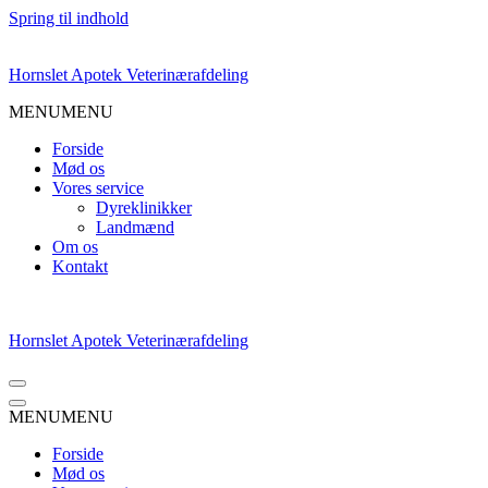
Spring til indhold
Hornslet Apotek Veterinærafdeling
MENU
MENU
Forside
Mød os
Vores service
Dyreklinikker
Landmænd
Om os
Kontakt
Hornslet Apotek Veterinærafdeling
Navigation
menu
Navigation
MENU
MENU
menu
Forside
Mød os